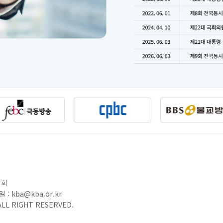
협회
 : kba@kba.or.kr
LL RIGHT RESERVED.