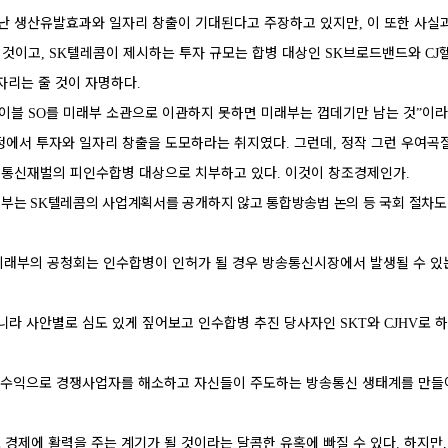
청난 생산유발효과와 일자리 창출이 기대된다고 주장하고 있지만
이 또한 사실
,
 것이고
텔레콤이 제시하는 투자 규모는 합병 대상인
브로드밴드와
, SK
SK
CJ
자리는 줄 것이 자명하다
.
이블
를 미래부 소관으로 이관하지 못하면 미래부는 껍데기만 남는 것
이라
SO
”
정에서 투자와 일자리 창출을 도모하라는 취지였다
그런데
정작 그런 우여곡
.
,
통신재벌의 피인수합병 대상으로 치부하고 있다
이것이 창조경제인가
,
.
.
래부는
텔레콤의 사업계획서를 공개하지 않고 통합방송법 논의 등 국회 절차도
SK
 미래부의 공청회는 인수합병이 인허가 될 경우 방송통신시장에서 발생될 수 있
아니라 사안별로 심도 있게 짚어보고 인수합병 추진 당사자인
와
로 
SKT
CJHV
인 수익으로 경쟁사업자를 해소하고 자신들이 주도하는 방송통신 생태계를 만들
경제에 활력을 주는 계기가 될 것이라는 달콤한 유혹에 빠질 수 있다
하지만
.