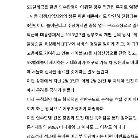
텔레콤은 금번 인수합병이 이뤄질 경우 직간접 투자로 엄
SK
등 경쟁사업자와의 생존 싸움 때문에라도 당연히 진행되는
TV
천명이나 늘어난다고 주장하지만 중복 업무 구조조정으로 일
8
박근혜 대통령께서는
년
월 정부조직 개편 논의 당시
케
2013
3
“
블방송을 육성해서
와 서비스 경쟁을 벌이게 하고
이 과
IPTV
,
고용에도 기여하고 있는 케이블
를 사양산업으로 단정 짓고
SO
텔레콤이 제시하는 기대효과가 허구로 가득 차 있는데도 미
SK
에 서둘러 심사를 종료할 것이라는 말도 들린다
.
이런 상황에서 지난
월
일과 어제
월
일 두 차례에 걸친
2
3
2
24
에서 우려를 금하기 힘들다
.
어제 공청회만 해도 형식적인 찬반구도로 논점을 흐릴 것이 
히게 하는 방식으로 이루어졌어야 마땅하다
.
이번 인수합병 건은 창업과 도전 대신 독과점을 통해 벌어들
통신재벌의
머니게임 그 이하도 그 이상도 아니다
M&A
.
창조경제 성과에 목마른 미래부 입장에서는 이런 이벤트조차도 