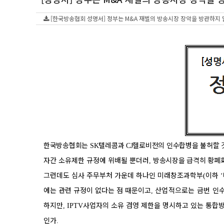
[한국방송협회 성명서] 정부는 M&A 재벌의 방송시장 장악을 방관하지 말라.
한국방송협회는
텔레콤과
헬로비전의 인수합병을 불허할 
SK
CJ
자간 소유제한 규정에 위배될 뿐더러
방송시장을 급격히 황폐
,
그런데도 심사 주무부처 가운데 하나인 미래창조과학부
이하
(
‘
에는 관련 규정이 없다는 점 때문이고
산업적으로는 금번 인
,
하지만
사업자의 소유 겸영 제한을 명시하고 있는 통합
, IPTV
인가
.