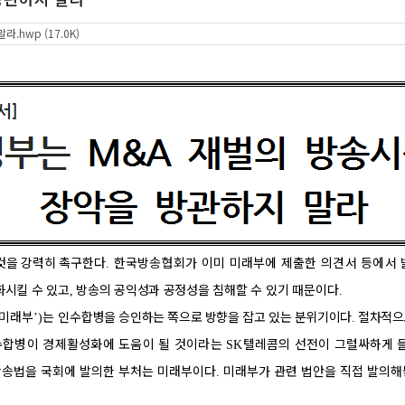
hwp (17.0K)
것을 강력히 촉구
한
다
한국방송협회가 이미 미래부에 제출한 의견서 등에서 
.
화시킬 수 있고
방송의 공익성과 공정성을 침해할 수 있기
때문이다
,
.
미래부
는 인수
합병을 승인하는 쪽으로 방향을 잡고 있는 분위기이다
절차적
’)
.
수합병이 경제활성화에 도움이 될 것이라는
텔레콤의 선전이
그럴싸하게 
SK
방송법을 국회에 발의한 부처는 미래부이다
미래부가 관련 법안을 직접 발의해
.