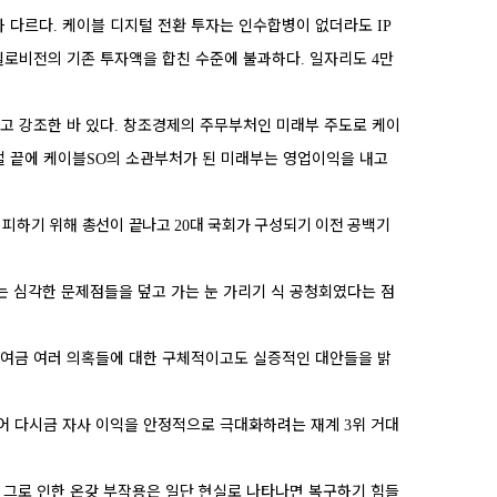
과 다르다
케이블 디지털 전환 투자는 인수합병이 없더라도
.
IP
헬로비전의 기존 투자액을 합친 수준에 불과하다
일자리도
만
.
4
고 강조한 바 있다
창조경제의 주무부처인 미래부 주도로 케이
.
절 끝에 케이블
의 소관부처가 된 미래부는 영업이익을 내고
SO
 피하기 위해 총선이 끝나고
대 국회가 구성되기 이전 공백기
20
는 심각한 문제점들을 덮고 가는 눈 가리기 식 공청회였다는 점
하여금 여러 의혹들에 대한 구체적이고도 실증적인 대안들을 밝
어 다시금 자사 이익을 안정적으로 극대화하려는 재계
위 거대
3
그로 인한 온갖 부작용은 일단 현실로 나타나면 복구하기 힘들
,