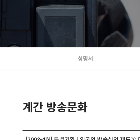
성명서
계간 방송문화
[2008-4월] 특별기획 | 외국의 방송심의 제도②