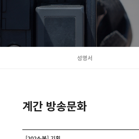
성명서
계간 방송문화
[2024-봄] 기획