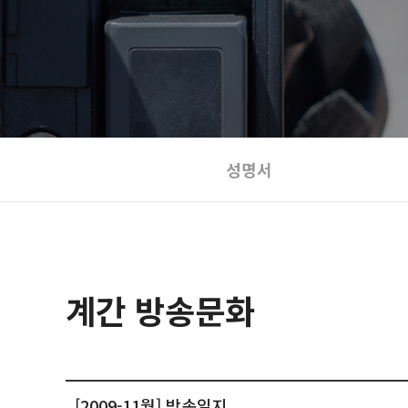
성명서
계간 방송문화
[2009-11월] 방송일지