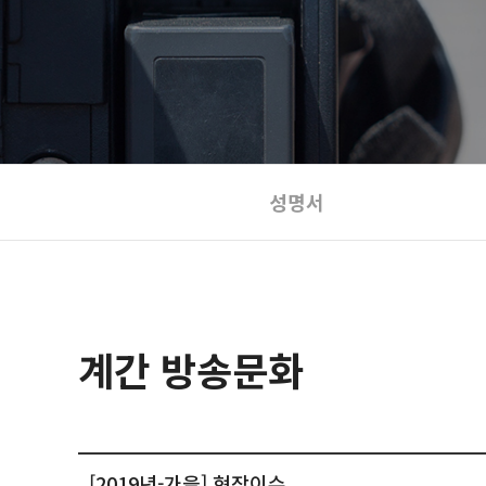
성명서
계간 방송문화
[2019년-가을] 현장이슈