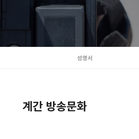
성명서
계간 방송문화