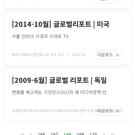
[2014-10월] 글로벌리포트 | 미국
사물 인터넷 시대의 스마트 TV
다운로드
텍사스대학교 샌안토니오 강석 교수
2014 10
[2009-6월] 글로벌 리포트 | 독일
변화를 예고하는 기민당(CDU)의 새 미디어정책 안
다운로드
오정택 라이프치히대학교 미디어&커뮤니케이션학 박사 과정
2009 06
166
167
168
169
170