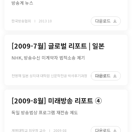
방송계 뉴스
다운로드
한국방송협회
2013 10
[2009-7월] 글로벌 리포트 | 일본
NHK, 방송수신 미계약자 법적소송 제기
다운로드
천명재 일본 상지대 대학원 신문학전공 박사후기과정
2009 07
[2009-8월] 미래방송 리포트 ④
독일 방송법상 프로그램 재전송 제도
다운로드
계명대학교 최우정 교수
2009 08