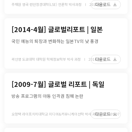
다운로드
주재원 영국 런던정경대학(LSE) 언론학 박사과정
2010 06
[2014-4월] 글로벌리포트 | 일본
국민 예능의 퇴장과 변화하는 일본TV의 낮 풍경
다운로드
곽선영 도쿄대학 대학원 학제정보학부 박사 과정
2014 04
[2009-7월] 글로벌 리포트 | 독일
방송 프로그램의 아동 인격권 침해 논란
다운로드
오정택 라이프치히대학교 미디어&커뮤니케이션학 박사 과정
2009 07