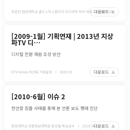
다운로드
최은진 런던대학교 골드스미스칼리지 미디어학 박사 과정
2012 09
[2009-1월] 기획연재 | 2013년 지상
파TV 디…
디지털 전환 재원 조성 방안
다운로드
DTV Korea 최선욱 기획실장
2009 01
[2010-6월] 이슈 2
천안함 침몰 사태를 통해 본 언론 보도 행태 진단
다운로드
한양대학교 언론정보대학원 문성철 특임교수
2010 06