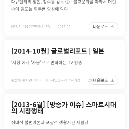
다큐멘터리 장인, 정수웅 감독 ② - 불교문화를 따라서 머릿
속에 맴도는 화두를 영상에 담다
다운로드
KBS 정수웅 다큐멘터리 PD
2013 02
[2014-10월] 글로벌리포트 | 일본
‘시청’에서 ‘사용’으로 변화하는 TV 방송
다운로드
황선혜 게이오대학 미디어디자인연구과 박사과정
2014 10
[2013-6월] [방송가 이슈] 스마트시대
의 시청행태
상대적 불변이론과 포괄적 생활시간 재할당