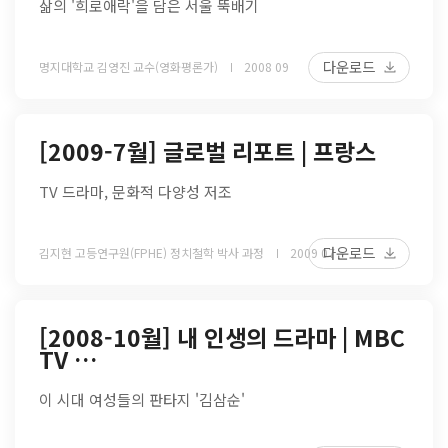
삶의 '희로애락'을 담은 서울 뚝배기
다운로드
명지대학교 김영진 교수(영화평론가)
2008 09
[2009-7월] 글로벌 리포트 | 프랑스
TV 드라마, 문화적 다양성 저조
다운로드
김지현 고등연구원(FPHE) 정치철학 박사 과정
2009 07
[2008-10월] 내 인생의 드라마 | MBC
TV …
이 시대 여성들의 판타지 '김삼순'