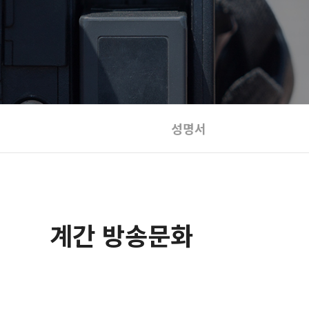
성명서
계간 방송문화