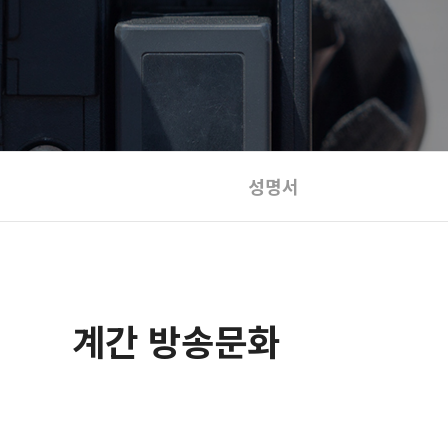
성명서
계간 방송문화