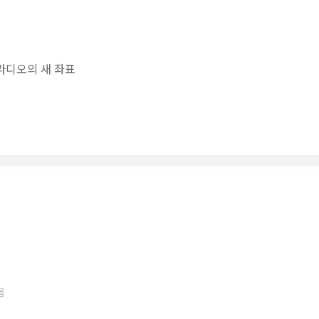
 라디오의 새 좌표
름