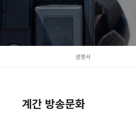
성명서
계간 방송문화