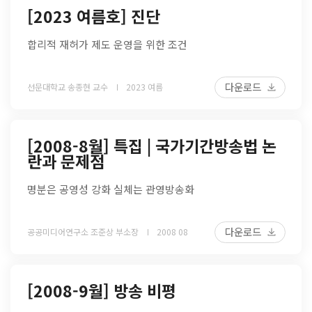
[2023 여름호] 진단
합리적 재허가 제도 운영을 위한 조건
다운로드
선문대학교 송종현 교수
2023 여름
[2008-8월] 특집 | 국가기간방송법 논
란과 문제점
명분은 공영성 강화 실체는 관영방송화
다운로드
공공미디어연구소 조준상 부소장
2008 08
[2008-9월] 방송 비평