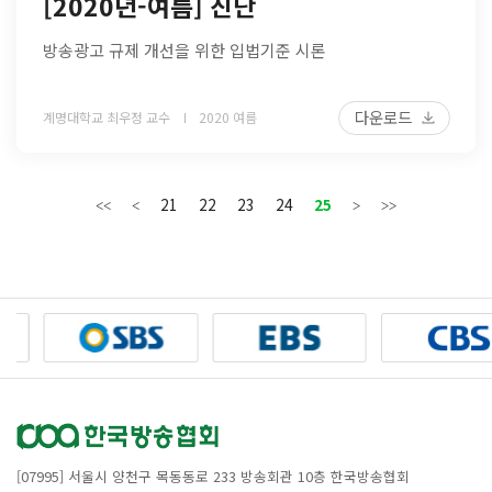
[2020년-여름] 진단
방송광고 규제 개선을 위한 입법기준 시론
다운로드
계명대학교 최우정 교수
2020 여름
21
22
23
24
25
[07995] 서울시 양천구 목동동로 233 방송회관 10층 한국방송협회