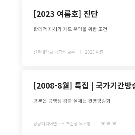
[2023 여름호] 진단
합리적 재허가 제도 운영을 위한 조건
선문대학교 송종현 교수
2023 여름
[2008-8월] 특집 | 국가기간
명분은 공영성 강화 실체는 관영방송화
공공미디어연구소 조준상 부소장
2008 08