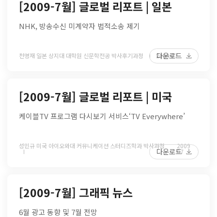
[2009-7월] 글로벌 리포트 | 일본
NHK, 방송수신 미계약자 법적소송 제기
다운로드
천명재 일본 상지대 대학원 신문학전공 박사후기과정
2009 07
[2009-7월] 글로벌 리포트 | 미국
케이블TV 프로그램 다시보기 서비스‘TV Everywhere’
성민규 미국 아이오와대 커뮤니케이션 스터디즈학과 박사과정
2009
다운로드
07
[2009-7월] 그래픽 뉴스
6월 광고 동향 및 7월 전망