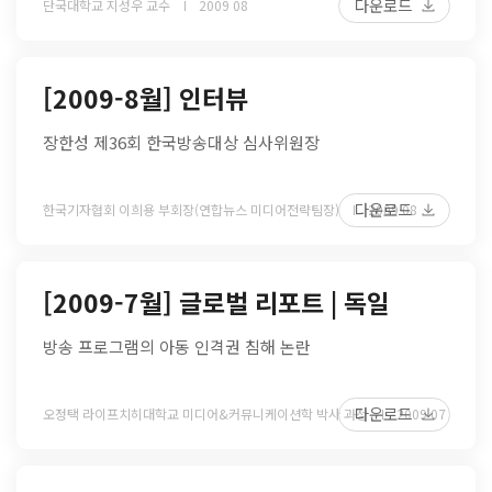
다운로드
단국대학교 지성우 교수
2009 08
[2009-8월] 인터뷰
장한성 제36회 한국방송대상 심사위원장
다운로드
한국기자협회 이희용 부회장(연합뉴스 미디어전략팀장)
2009 08
[2009-7월] 글로벌 리포트 | 독일
방송 프로그램의 아동 인격권 침해 논란
다운로드
오정택 라이프치히대학교 미디어&커뮤니케이션학 박사 과정
2009 07