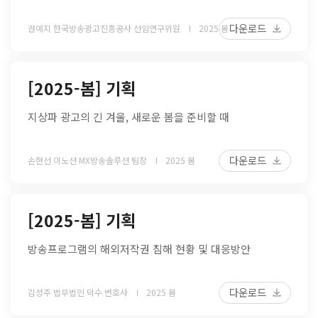
다운로드
권예지 한국방송광고진흥공사 선임연구위원
2025 봄
[2025-봄] 기획
지상파 광고의 긴 겨울, 새로운 봄을 준비할 때
다운로드
손현선 이노션 MX방송솔루션 팀장
2025 봄
[2025-봄] 기획
방송프로그램의 해외저작권 침해 현황 및 대응방안
다운로드
김성주 법무법인 덕수 변호사
2025 봄