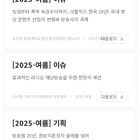
킹덤부터 폭싹 속았수다까지, 넷플릭스 한국 10년! 국내 영
상 콘텐츠 산업의 변화와 방송사의 과제
다운로드
유진희 중앙대학교 첨단영상대학원 겸임교수
2025 여름
[2025-여름] 이슈
효과적인 라디오 재난방송을 위한 현장의 제언
다운로드
신희중 CBS 미디어전략부 부장대우
2025 여름
[2025-여름] 기획
방송법 25년, 경로의존성의 굴레를 넘어