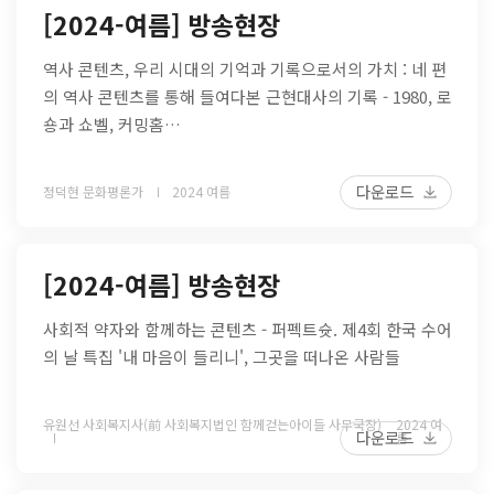
[2024-여름] 방송현장
역사 콘텐츠, 우리 시대의 기억과 기록으로서의 가치 : 네 편
의 역사 콘텐츠를 통해 들여다본 근현대사의 기록 - 1980, 로
숑과 쇼벨, 커밍홈…
다운로드
정덕현 문화평론가
2024 여름
[2024-여름] 방송현장
사회적 약자와 함께하는 콘텐츠 - 퍼펙트슛. 제4회 한국 수어
의 날 특집 '내 마음이 들리니', 그곳을 떠나온 사람들
유원선 사회복지사(前 사회복지법인 함께걷는아이들 사무국장)
2024 여
다운로드
름