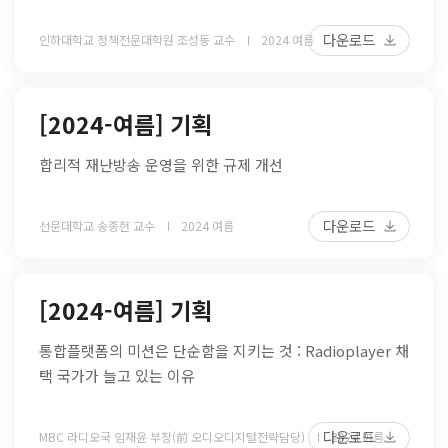
다운로드
인하대학교 정책전문대학원 조성동 교수
2024 여름
[2024-여름] 기획
합리적 재난방송 운영을 위한 규제 개선
다운로드
선문대학교 송종현 교수
2024 여름
[2024-여름] 기획
통합플랫폼의 미션은 단순함을 지키는 것 : Radioplayer 채
택 국가가 늘고 있는 이유
다운로드
MBC 라디오국 임재윤 부장(前 오디오디지털전략담당)
2024 여름