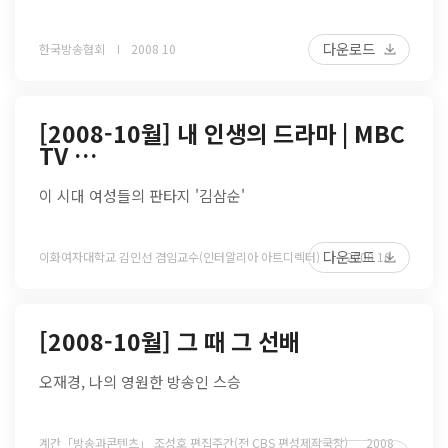
다운로드
한국방송협회
2008 10
[2008-10월] 내 인생의 드라마 | MBC
TV …
이 시대 여성들의 판타지 '김삼순'
다운로드
이화여자대학교 김인선 겸임교수(인터알리아 아트디렉터)
2008 10
[2008-10월] 그 때 그 선배
오재경, 나의 영원한 방송인 스승
계간「방송과콘텐츠」 조성호 편집주간(전 CBS 편성제작국장)
2008