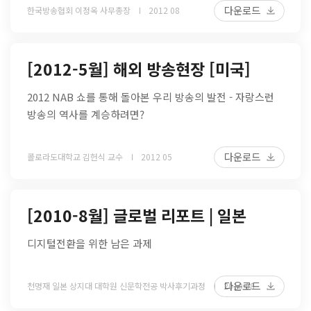
다운로드
한국방송협회 이정옥 사무총장
2012 08
[2012-5월] 해외 방송현장 [미국]
2012 NAB 쇼를 통해 돌아본 우리 방송의 발전 - 자랑스런
방송의 역사를 계승하려면?
다운로드
콜로라도대학교 김헌식 교수
2012 05
[2010-8월] 글로벌 리포트 | 일본
디지털전환을 위한 남은 과제
다운로드
천명재 일본 상지대 대학원 신문학전공 박사후기과정
2010 08