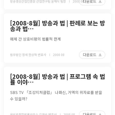
다운로드
방송영상산업진흥원 산업연구팀 윤재식 팀장
2008 08
[2008-8월] 방송과 법 | 판례로 보는 방
송과 법…
매체 간 상호비평의 법률적 한계
다운로드
법무법인 정세 한상혁 변호사
2008 08
[2008-8월] 방송과 법 | 프로그램 속 법
률 이야…
SBS TV 「조강지처클럽」 나화신, 거액의 위자료를 받을
수 있을까?
다운로드
유비로종합법률사무소 김영순 변호사
2008 08