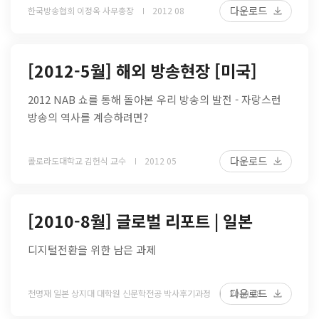
다운로드
한국방송협회 이정옥 사무총장
2012 08
[2012-5월] 해외 방송현장 [미국]
2012 NAB 쇼를 통해 돌아본 우리 방송의 발전 - 자랑스런
방송의 역사를 계승하려면?
다운로드
콜로라도대학교 김헌식 교수
2012 05
[2010-8월] 글로벌 리포트 | 일본
디지털전환을 위한 남은 과제
다운로드
천명재 일본 상지대 대학원 신문학전공 박사후기과정
2010 08