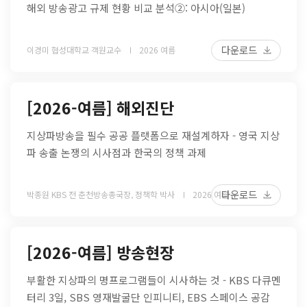
해외 방송광고 규제 현황 비교 분석②: 아시아(일본)
다운로드
이경미 협성대학교 객원교수
2026 여름
[2026-여름] 해외진단
지상파방송을 필수 공공 플랫폼으로 재설계하자 - 영국 지상
파 송출 논쟁의 시사점과 한국의 정책 과제
다운로드
박종원 KBS 전 춘천방송총국장, 정책학 박사
2026 여름
[2026-여름] 방송현장
부활한 지상파의 명프로그램들이 시사하는 것 - KBS 다큐멘
터리 3일, SBS 영재발굴단 인피니티, EBS 스페이스 공감