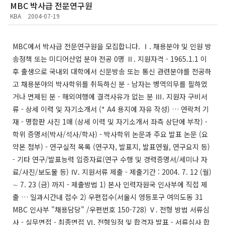
MBC 박사급 전문연구원
KBA
2004-07-19
MBC에서 박사급 전문연구원을 모집합니다. Ⅰ. 채용분야 및 인원 방
송정책 또는 미디어산업 분야 전공 0명 Ⅱ. 지원자격 - 1965.1.1 이
후 출생으로 국내외 대학에서 신문방송 또는 통신 관련분야를 전공하
고 채용분야의 박사학위를 취득하신 분 - 남자는 병역의무를 필하였
거나 면제된 분 - 해외여행에 결격사유가 없는 분 Ⅲ. 지원자 구비서
류 - 상세 이력 및 자기소개서 (* A4 용지에 자유 작성) … 연락처 기
재 - 명함판 사진 1매 (상세 이력 및 자기소개서 좌측 상단에 부착) -
학위 증명서(박사/석사/학사) - 박사학위 논문과 주요 발표 논문 (요
약본 첨부) - 연구실적 목록 (연구자, 발표지, 발표연월, 연구요지 등)
- 기타 연구/발표능력 입증자료(연구 수행 및 경력증명서/세미나 자
료/사진/보도물 등) Ⅳ. 지원서류 제출 - 제출기간 : 2004. 7. 12 (월)
∼ 7. 23 (금) 까지 - 제출방법 1) 본사 인력자원국 인사부에 직접 제
출 … 일과시간내 접수 2) 우편접수(서울시 영등포구 여의도동 31
MBC 인사부 "채용담당" /우편번호 150-728) Ⅴ. 전형 방법 서류심
사 - 실무면접 - 최종면접 Ⅵ. 전형일정 및 합격자 발표 - 서류심사 합