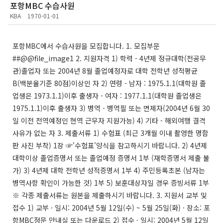
포항MBC 수습사원
KBA
1970-01-01
포항MBC에서 수습사원을 모집합니다. 1. 모집부문
##@@file_image1 2. 지원자격 1) 학력 - 4년제 정규대학(전공무
관)졸업자 또는 2004년 8월 졸업예정자로 대학 전학년 성적평균
B(백분율기준 80점)이상인 자 2) 연령 - 남자 : 1975.1.1(대학원 졸
업생은 1973.1.1)이후 출생자 - 여자 : 1977.1.1(대학원 졸업생은
1975.1.1)이후 출생자 3) 병역 - 병역필 또는 면제자(2004년 6월 30
일 이전 전역예정인 현역 근무자 지원가능) 4) 기타 - 해외여행 결격
사유가 없는 자 3. 제출서류 1) 수험표 (최근 3개월 이내 촬영한 명함
판 사진 부착) 1장 ☞'수험표'양식을 참고하시기 바랍니다. 2) 4년제
대학이상 졸업증명서 또는 졸업예정 증명서 1부 (재학증명서 제출 불
가) 3) 4년제 대학 전학년 성적증명서 1부 4) 주민등록초본 (남자는
병역사항 확인이 가능한 것) 1부 5) 보훈대상자일 경우 증빙서류 1부
※ 각종 제출서류는 원본을 제출하시기 바랍니다. 3. 지원서 교부 및
접수 1) 교부 · 일시: 2004년 5월 12일(수) ~ 5월 25일(화) · 장소: 포
항MBC정문 안내실 또는 다운로드 2) 접수 · 일시: 2004년 5월 12일