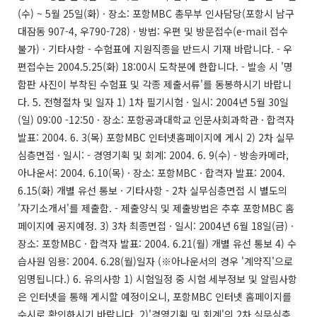
(수) ~ 5월 25일(화) · 장소: 포항MBC 총무부 인사담당(포항시 남구
대잠동 907-4, 우790-728) · 방법: 우편 및 방문접수(e-mail 접수
불가) · 기타사항 - 수험표에 지원직종을 반드시 기재 바랍니다. - 우
편접수는 2004.5.25(화) 18:00시 도착분에 한합니다. - 발송 시 '명
함판 사진이 부착된 수험표 및 각종 제출서류'를 동봉하시기 바랍니
다. 5. 전형절차 및 일자 1) 1차 필기시험 · 일시: 2004년 5월 30일
(일) 09:00 -12:50 · 장소: 포항공과대학교 인문사회과학관 · 합격자
발표: 2004. 6. 3(목) 포항MBC 인터넷홈페이지에 게시 2) 2차 실무
심층면접 · 일시: - 경영기획 및 회계: 2004. 6. 9(수) - 방송카메라,
아나운서: 2004. 6.10(목) · 장소: 포항MBC · 합격자 발표: 2004.
6.15(화) 개별 유선 통보 · 기타사항 - 2차 실무심층면접 시 별도의
'자기소개서'를 제출함. - 제출양식 및 제출방법은 추후 포항MBC 홈
페이지에 공지예정. 3) 3차 최종면접 · 일시: 2004년 6월 18일(금) ·
장소: 포항MBC · 합격자 발표: 2004. 6.21(월) 개별 유선 통보 4) 수
습사원 임용: 2004. 6.28(월)일자 (※아나운서의 경우 '계약직'으로
임명됩니다.) 6. 유의사항 1) 시험일정 중 시험 세부정보 및 알림사항
은 인터넷을 통해 게시할 예정이오니, 포항MBC 인터넷 홈페이지를
수시로 확인하시기 바랍니다. 2)'경영기획 및 회계'의 2차 실무심층