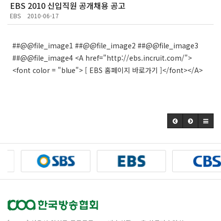
EBS 2010 신입직원 공개채용 공고
EBS
2010-06-17
##@@file_image1 ##@@file_image2 ##@@file_image3
##@@file_image4 <A href="http://ebs.incruit.com/">
<font color = "blue"> [ EBS 홈페이지 바로가기 ]</font></A>