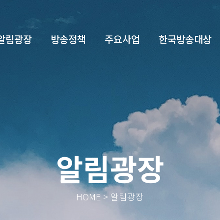
알림광장
방송정책
주요사업
한국방송대상
알림광장
HOME > 알림광장