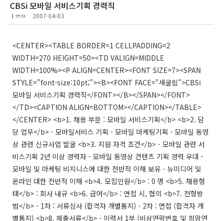
CBSi 모바일 서비스기획 경력직
ㅏㅠㅁ
2007-04-03
<CENTER><TABLE BORDER=1 CELLPADDING=2
WIDTH=270 HEIGHT=50><TD VALIGN=MIDDLE
WIDTH=100%><P ALIGN=CENTER><FONT SIZE=7><SPAN
STYLE="font-size:10pt;"><B><FONT FACE="새굴림">CBSi
모바일 서비스기획 경력직</FONT></B></SPAN></FONT>
</TD><CAPTION ALIGN=BOTTOM></CAPTION></TABLE>
</CENTER> <b>1. 채용 부문 : 모바일 서비스기획</b> <b>2. 담
당 업무</b> - 모바일서비스 기획 - 모바일 마케팅기획 - 모바일 동영
상 관련 신규사업 발굴 <b>3. 지원 자격 조건</b> - 모바일 관련 서
비스기획 2년 이상 경력자 - 모바일 동영상 컨텐츠 기획 경력 우대 -
모바일 및 마케팅 비지니스에 대한 전반적 이해 보유 - 뉴미디어 및
온라인 대한 전반적 이해 <b>4. 모집인원</b> : 0 명 <b>5. 채용형
태</b> : 회사 내규 <b>6. 급여</b> : 면접 시, 협의 <b>7. 전형방
법</b> - 1차 : 서류심사 (합격자 개별통지) - 2차 : 면접 (합격자 개
별통지) <b>8. 제출서류</b> - 이력서 1부 (비상연락번호 및 희망연