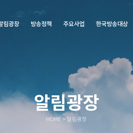
알림광장
방송정책
주요사업
한국방송대상
알림광장
HOME > 알림광장