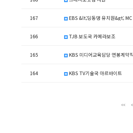
167
EBS &lt;딩동댕 유치원&gt; MC
166
TJB 보도국 카메라보조
165
KBS 미디어교육담당 연봉계약
164
KBS TV기술국 아르바이트