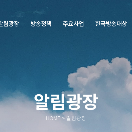
알림광장
방송정책
주요사업
한국방송대상
알림광장
HOME > 알림광장