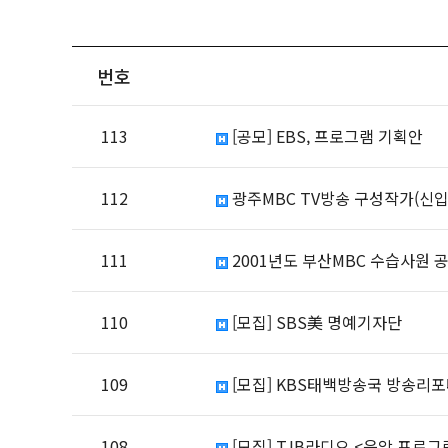
번호
113
[공모] EBS, 프로그램 기획안
112
광주MBC TV방송 구성작가(신입,
111
2001년도 부산MBC 수습사원 
110
[모집] SBS美 명예기자단
109
[모집] KBS태백방송국 방송리
108
[모집] TJB라디오 <음악 프로그