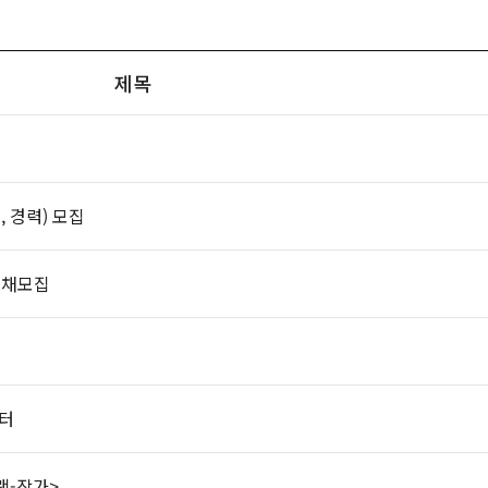
제목
 경력) 모집
공채모집
포터
램-작가>