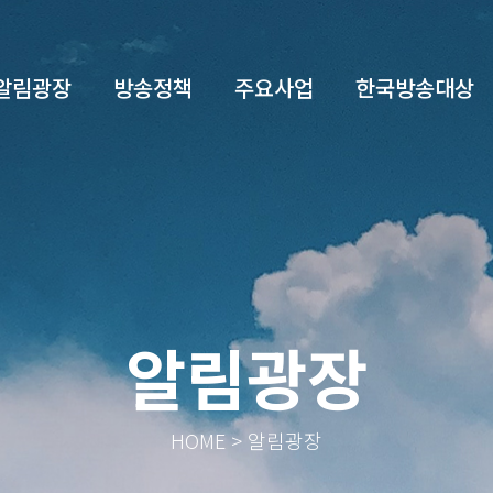
알림광장
방송정책
주요사업
한국방송대상
알림광장
HOME > 알림광장