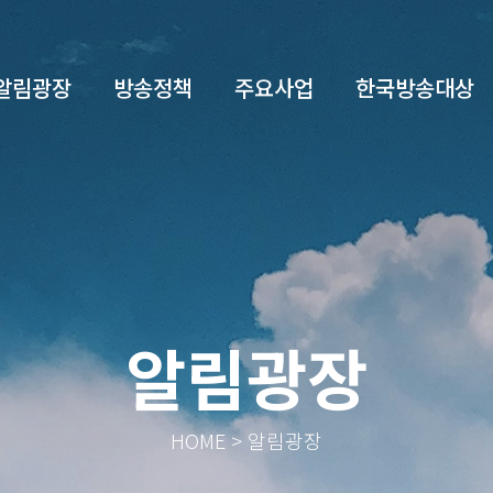
알림광장
방송정책
주요사업
한국방송대상
알림광장
HOME > 알림광장