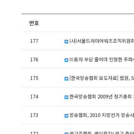
번호
177
(사)서울드라마어워즈조직위원회 ‘
176
이용자 부담 줄어야 진정한 주파
175
[한국방송협회 보도자료] 법원, 
174
한국방송협회 2009년 정기총회
173
방송협회, 2010 지방선거 방송사
172
광고주협회, 케이블TV 광고 중단