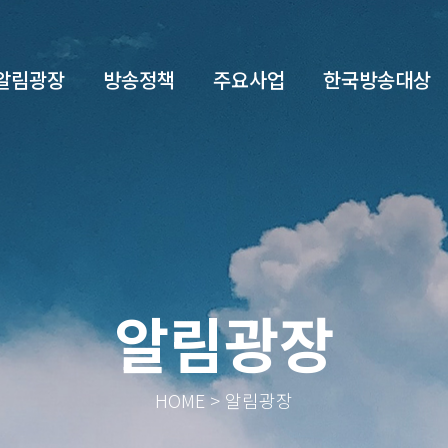
알림광장
방송정책
주요사업
한국방송대상
알림광장
HOME > 알림광장