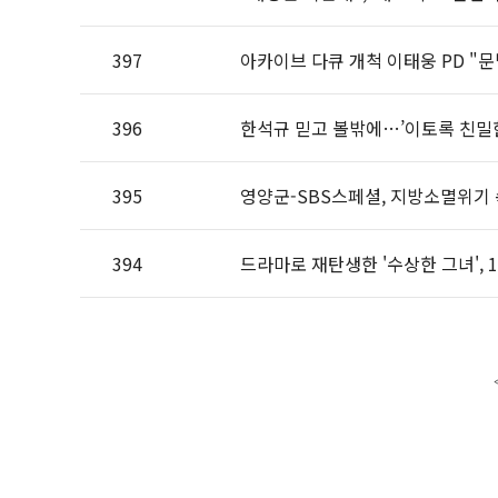
397
아카이브 다큐 개척 이태웅 PD "문
396
한석규 믿고 볼밖에…’이토록 친밀한
395
영양군-SBS스페셜, 지방소멸위기 
394
드라마로 재탄생한 '수상한 그녀', 1