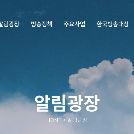
알림광장
방송정책
주요사업
한국방송대상
알림광장
HOME > 알림광장