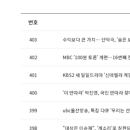
번호
403
수익보다 큰 가치… 단막극, '숨은 
402
MBC '100분 토론' 개편…16번
401
KBS2 새 일일드라마 '신데렐라 게임
400
'더 딴따라' 박진영, 국민 딴따라 
399
ubc울산방송, 특집 다큐 '우리는 
398
"대상은 이순재", '개소리'로 실현