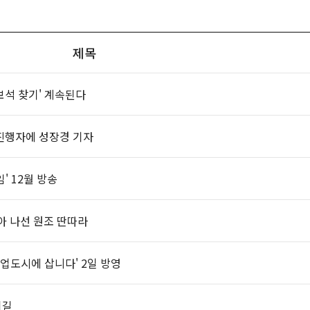
제목
보석 찾기' 계속된다
째 진행자에 성장경 기자
' 12월 방송
찾아 나선 원조 딴따라
산업도시에 삽니다' 2일 방영
되길