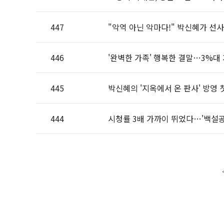
447
"악역 아닌 악마다!" 박신혜가 선사할
446
'완벽한 가족' 행복한 결말…3%대
445
박신혜의 '지옥에서 온 판사' 방영 
444
시청률 3배 가까이 뛰었다…'백설