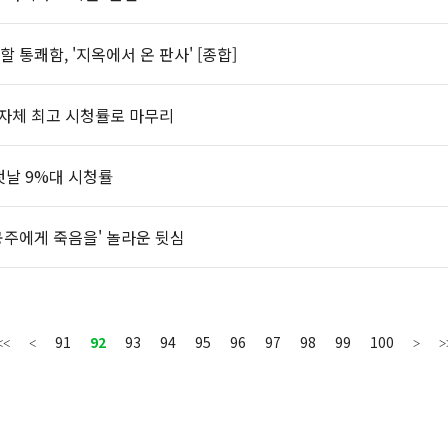
 통쾌함, '지옥에서 온 판사' [종합]
 자체 최고 시청률로 마무리
첫날 9%대 시청률
공주에게 죽음을' 놀라운 뒷심
91
92
93
94
95
96
97
98
99
100