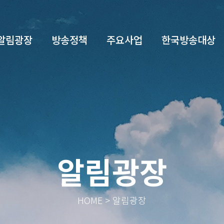
알림광장
방송정책
주요사업
한국방송대상
알림광장
HOME > 알림광장