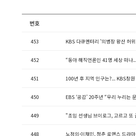
번호
453
KBS 다큐멘터리 '의병장 왕산 허위
452
“동아 해직언론인 41명 세상 떠나.
451
100년 후 지역 인구는?... KBS
450
EBS ‘공감’ 20주년 “우리 누리는
449
"초임 선생님 브이로그, 고르고 또
448
노정의·이채민, 청춘 로맨스 드라마 