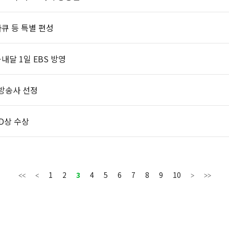
다큐 등 특별 편성
내달 1일 EBS 방영
관 방송사 선정
PD상 수상
1
2
3
4
5
6
7
8
9
10