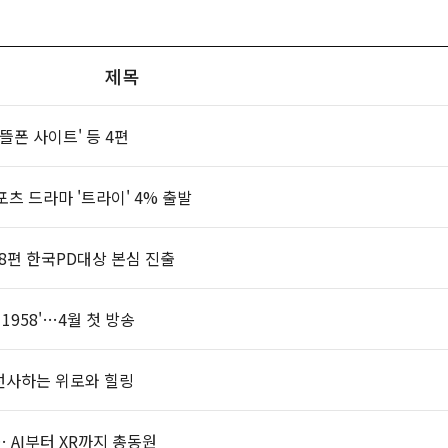
제목
뜰폰 사이트' 등 4편
츠 드라마 '트라이' 4% 출발
48편 한국PD대상 본심 진출
1958'…4월 첫 방송
 선사하는 위로와 힐링
… AI부터 XR까지 총동원