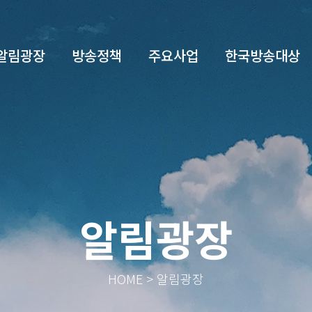
알림광장
방송정책
주요사업
한국방송대상
알림광장
HOME > 알림광장