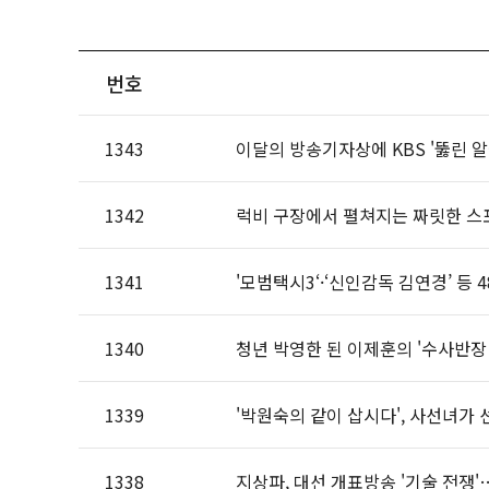
번호
1343
이달의 방송기자상에 KBS '뚫린 알
1342
럭비 구장에서 펼쳐지는 짜릿한 스포
1341
'모범택시3‘·‘신인감독 김연경’ 등 
1340
청년 박영한 된 이제훈의 '수사반장 
1339
'박원숙의 같이 삽시다', 사선녀가
1338
지상파, 대선 개표방송 '기술 전쟁'