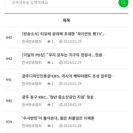
제목
[방송소식] 티모테 샬라메 초대한 '자이언트 펭TV',…
443
한국방송협회
1
2024.02.29
[이달의 PD상] "우리 모두는 지구의 정원사...정원…
442
한국방송협회
1
2024.02.29
광주디자인진흥원·EBS, 아시아 캐릭터랜드 조성 업무협…
441
한국방송협회
1
2024.02.29
광주 동구·KBC, '청년 중소상공인 지원' 맞손
440
한국방송협회
1
2024.02.29
‘수사반장’이 돌아온다, 젊은 최불암은 이제훈
439
한국방송협회
1
2024.02.28