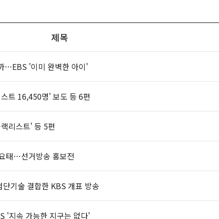
제목
…EBS '이미 완벽한 아이'
트 16,450명' 보도 등 6편
랙리스트' 등 5편
S 코요태…선거방송 홍보전
단기술 결합한 KBS 개표 방송
 '지속 가능한 지구는 없다'