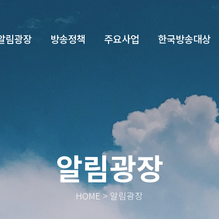
알림광장
방송정책
주요사업
한국방송대상
알림광장
HOME > 알림광장