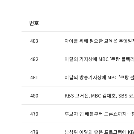
번호
483
아이를 위해 필요한 교육은 무엇일까
482
이달의 기자상에 MBC '쿠팡 블랙리스
481
이달의 방송기자상에 MBC '쿠팡 블
480
KBS 고거전, MBC 김대호, SB
479
후보자 랩 배틀부터 드론쇼까지…첨
478
방심위 이달의 좋은 프로그램에 KBS