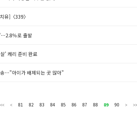
치유]〈339〉
'…2.8％로 출발
멱살' 캐리 준비 완료
생방송…"아이가 배제되는 곳 많아"
81
82
83
84
85
86
87
88
89
90