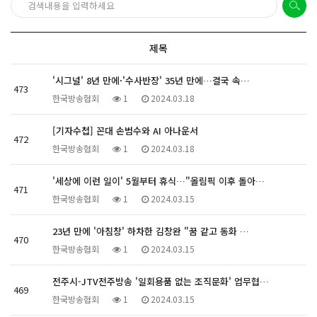
제목
'시그널' 8년 만에·'수사반장' 35년 만에…결국 속…
473
한국방송협회
1
2024.03.18
[기자수첩] 꼰대 손범수와 AI 아나운서
472
한국방송협회
1
2024.03.18
'세상에 이런 일이' 5월부터 휴식…"올림픽 이후 돌아…
471
한국방송협회
1
2024.03.15
23년 만에 '아침창' 하차한 김창완 "꿈 같고 동화 …
470
한국방송협회
1
2024.03.15
전주시-JTV전주방송 '일회용품 없는 조직문화' 업무협…
469
한국방송협회
1
2024.03.15