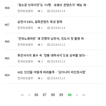
‘청소광 브라이언’도 TV행…유튜브 콘텐츠가 ‘예능 파…
468
한국방송협회
1
2024.03.14
순천시·EBS, 문화콘텐츠 육성 협력
467
한국방송협회
1
2024.03.14
'전국노래자랑' 새 진행자 남희석, 진도서 첫 촬영 마…
466
한국방송협회
1
2024.03.13
퓨전사극의 홍수 속 ‘정통 대하사극’으로 승부를 보다·…
465
한국방송협회
2
2024.03.13
AI는 인간을 어떻게 바라볼까…'김이나의 비인칭시점'
464
한국방송협회
1
2024.03.12
86
87
88
89
90