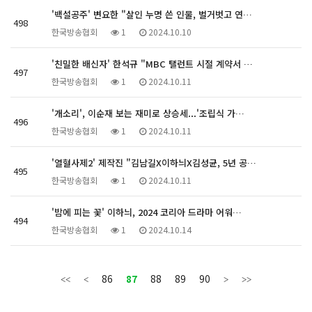
'백설공주' 변요한 "살인 누명 쓴 인물, 벌거벗고 연…
498
한국방송협회
1
2024.10.10
'친밀한 배신자' 한석규 "MBC 탤런트 시절 계약서 …
497
한국방송협회
1
2024.10.11
'개소리', 이순재 보는 재미로 상승세...'조립식 가…
496
한국방송협회
1
2024.10.11
'열혈사제2' 제작진 "김남길X이하늬X김성균, 5년 공…
495
한국방송협회
1
2024.10.11
'밤에 피는 꽃' 이하늬, 2024 코리아 드라마 어워…
494
한국방송협회
1
2024.10.14
86
87
88
89
90