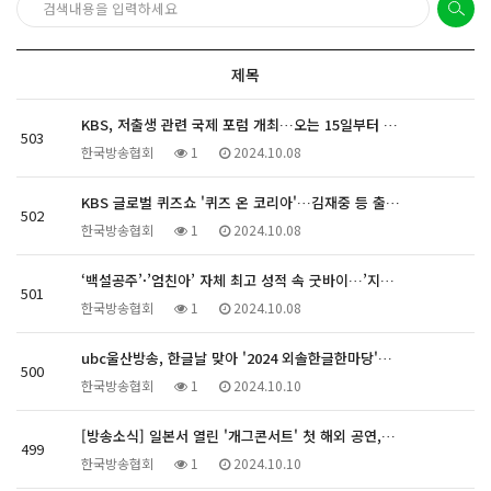
제목
KBS, 저출생 관련 국제 포럼 개최…오는 15일부터 …
503
한국방송협회
1
2024.10.08
KBS 글로벌 퀴즈쇼 '퀴즈 온 코리아'…김재중 등 출…
502
한국방송협회
1
2024.10.08
‘백설공주’·’엄친아’ 자체 최고 성적 속 굿바이…’지…
501
한국방송협회
1
2024.10.08
ubc울산방송, 한글날 맞아 '2024 외솔한글한마당'…
500
한국방송협회
1
2024.10.10
[방송소식] 일본서 열린 '개그콘서트' 첫 해외 공연,…
499
한국방송협회
1
2024.10.10