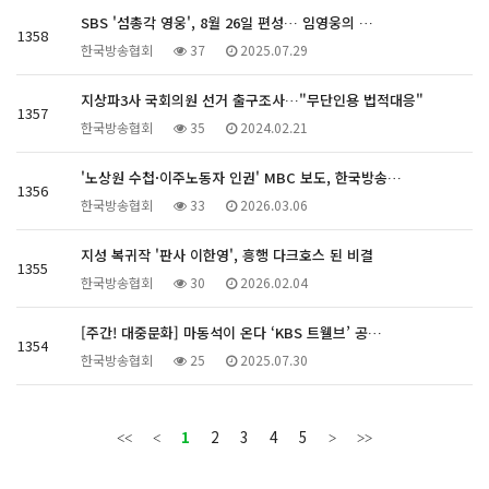
SBS '섬총각 영웅', 8월 26일 편성… 임영웅의 …
1358
한국방송협회
37
2025.07.29
지상파3사 국회의원 선거 출구조사…"무단인용 법적대응"
1357
한국방송협회
35
2024.02.21
'노상원 수첩·이주노동자 인권' MBC 보도, 한국방송…
1356
한국방송협회
33
2026.03.06
지성 복귀작 '판사 이한영', 흥행 다크호스 된 비결
1355
한국방송협회
30
2026.02.04
[주간! 대중문화] 마동석이 온다 ‘KBS 트웰브’ 공…
1354
한국방송협회
25
2025.07.30
1
2
3
4
5