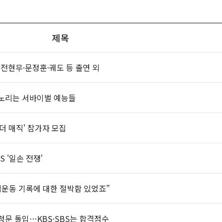
제목
에 전현무·문정훈·궤도 등 출연 외
노리는 서바이벌 예능들
'더 매직' 참가자 모집
 '일손 전쟁'
독립운동 기록에 대한 절박함 있었죠”
 청문 돌입…KBS·SBS는 합격점수