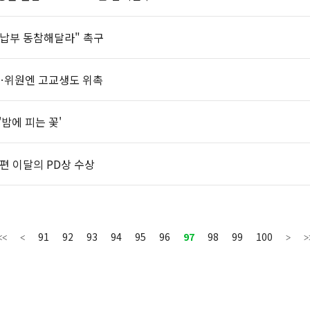
 납부 동참해달라" 촉구
…위원엔 고교생도 위촉
밤에 피는 꽃'
 9편 이달의 PD상 수상
91
92
93
94
95
96
97
98
99
100