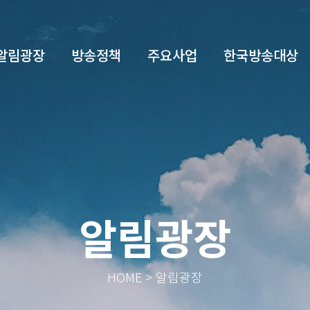
알림광장
방송정책
주요사업
한국방송대상
알림광장
HOME > 알림광장