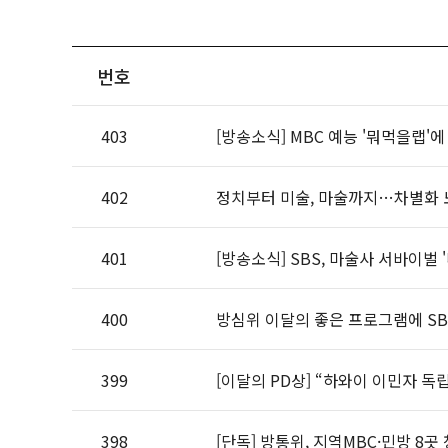
번호
403
[방송소식] MBC 예능 '뭐먹을랩'
402
정치부터 미술, 마술까지…차별화 
401
[방송소식] SBS, 마술사 서바이벌 
400
방심위 이달의 좋은 프로그램에 SBS
399
[이달의 PD상] “하와이 이민자 
398
[단독] 방통위, 지역MBC·민방 8곳