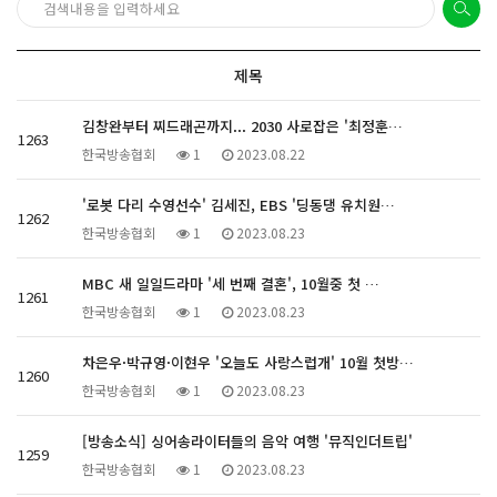
제목
김창완부터 찌드래곤까지... 2030 사로잡은 '최정훈…
1263
한국방송협회
1
2023.08.22
'로봇 다리 수영선수' 김세진, EBS '딩동댕 유치원…
1262
한국방송협회
1
2023.08.23
MBC 새 일일드라마 '세 번째 결혼', 10월중 첫 …
1261
한국방송협회
1
2023.08.23
차은우·박규영·이현우 '오늘도 사랑스럽개' 10월 첫방…
1260
한국방송협회
1
2023.08.23
[방송소식] 싱어송라이터들의 음악 여행 '뮤직인더트립'
1259
한국방송협회
1
2023.08.23