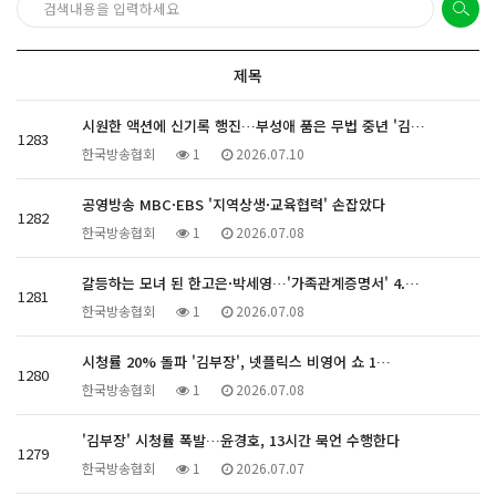
제목
시원한 액션에 신기록 행진…부성애 품은 무법 중년 '김…
1283
한국방송협회
1
2026.07.10
공영방송 MBC·EBS '지역상생·교육협력' 손잡았다
1282
한국방송협회
1
2026.07.08
갈등하는 모녀 된 한고은·박세영…'가족관계증명서' 4.…
1281
한국방송협회
1
2026.07.08
시청률 20% 돌파 '김부장', 넷플릭스 비영어 쇼 1…
1280
한국방송협회
1
2026.07.08
'김부장' 시청률 폭발…윤경호, 13시간 묵언 수행한다
1279
한국방송협회
1
2026.07.07