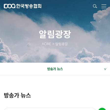
알림광장
HOME > 알림광장
방송가 뉴스
방송가 뉴스