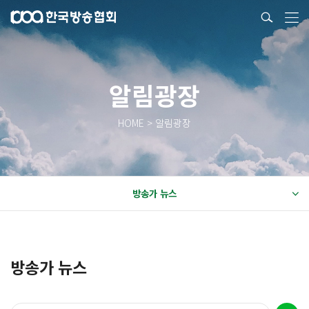
알림광장
HOME > 알림광장
방송가 뉴스
방송가 뉴스