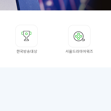
한국방송대상
서울드라마
어워즈