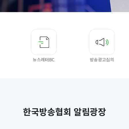
뉴스레터BC
방송광고심의
한국방송협회 알림광장