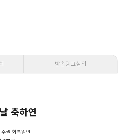
회
방송광고심의
 날 축하연
 주권 회복일인