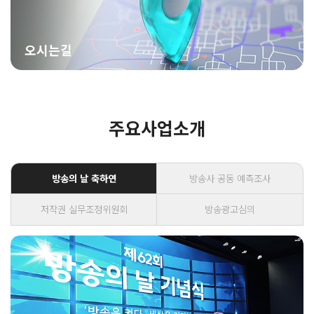
오시는길
주요사업소개
방송의 날 축하연
방송사 공동 예측조사
저작권 실무조정위원회
방송광고심의