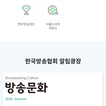
한국방송대상
서울드라마
어워즈
한국방송협회 알림광장